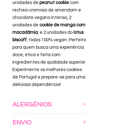
unidades de
peanut cookie
com
recheio cremoso de amendoim e
chocolate vegano intenso, 2
unidades de
cookie de manga com
macadâmia
, e 2 unidades do
lotus
biscoff
, todos 100% vegan. Perfeito
para quem busca uma experiência
doce, ética e feita com
ingredientes de qualidade superior.
Experimente os melhores cookies
de Portugal e prepare-se para uma
deliciosa dependência!
ALERGÉNIOS
Contém:
Glúten (Trigo)
e
ENVIO
Amendoins
. Devido ao ambiente de
fabrico e partilha de equipamentos,
A nossa prioridade é que as nossas
os nossos produtos podem conter