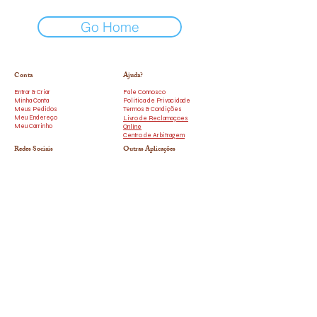
Go Home
Conta
Ajuda?
Entrar & Criar
Fale Connosco
Minha Conta
Politica de Privacidade
Meus Pedidos
Termos & Condições
Meu Endereço
Livro de Reclamaçoes
Meu Carrinho
Online
Centro de Arbitragem
Redes Sociais
Outras Aplicações
​Instagram
Uber Eats
Facebook
Bolt Food
Glovo
Youtube
TikTok
Contatos
931493855
(Rede móvel nacional)
royalcrumbbraga@gmail.com
Largo Senhora A Branca
143 4710-443
, São Vitor, Braga
Royal Crumb
Braga Retail - R. Q.ta de Passos 133,
4710-426
Braga